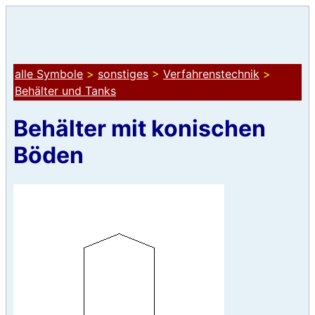
alle Symbole
>
sonstiges
>
Verfahrenstechnik
>
Behälter und Tanks
Behälter mit konischen
Böden