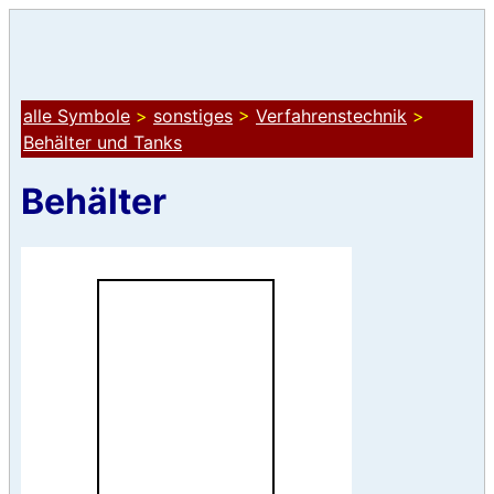
alle Symbole
>
sonstiges
>
Verfahrenstechnik
>
Behälter und Tanks
Behälter