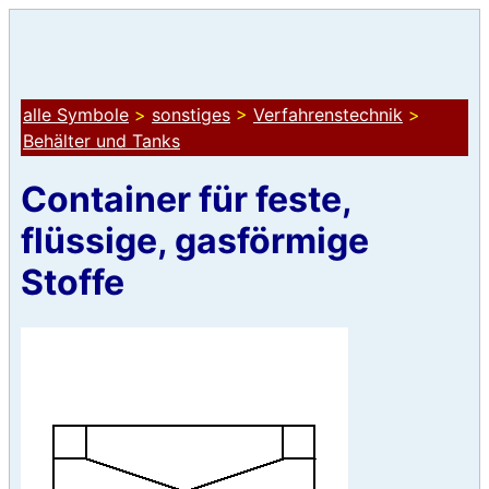
alle Symbole
>
sonstiges
>
Verfahrenstechnik
>
Behälter und Tanks
Container für feste,
flüssige, gasförmige
Stoffe