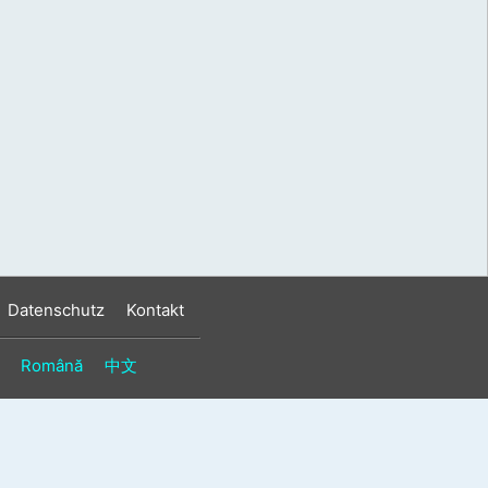
s
n
n
Datenschutz
Kontakt
Română
中文