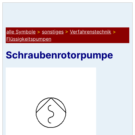
alle Symbole
>
sonstiges
>
Verfahrenstechnik
>
Flüssigkeitspumpen
Schraubenrotorpumpe