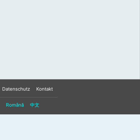
s
n
n
Datenschutz
Kontakt
Română
中文