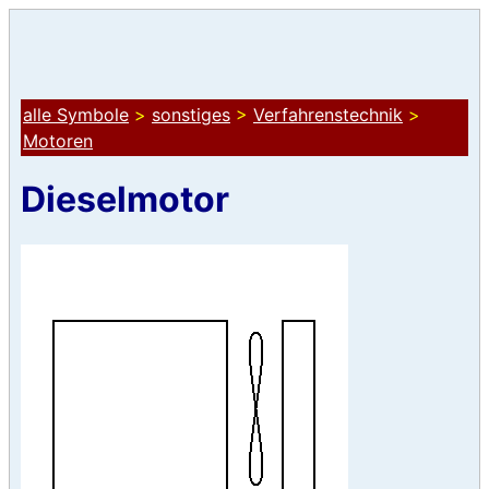
alle Symbole
>
sonstiges
>
Verfahrenstechnik
>
Motoren
Dieselmotor