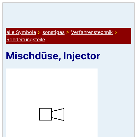
alle Symbole
>
sonstiges
>
Verfahrenstechnik
>
Rohrleitungsteile
Mischdüse, Injector