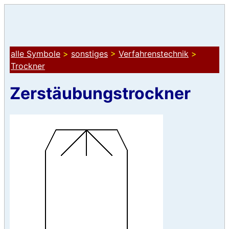
alle Symbole
>
sonstiges
>
Verfahrenstechnik
>
Trockner
Zerstäubungstrockner