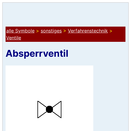
alle Symbole
>
sonstiges
>
Verfahrenstechnik
>
Ventile
Absperrventil