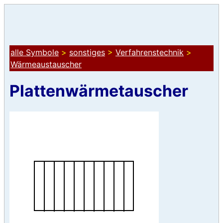
alle Symbole
>
sonstiges
>
Verfahrenstechnik
>
Wärmeaustauscher
Plattenwärmetauscher