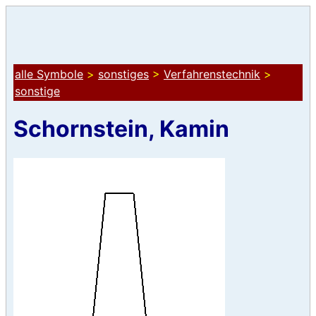
alle Symbole
>
sonstiges
>
Verfahrenstechnik
>
sonstige
Schornstein, Kamin