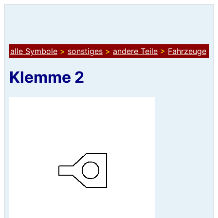
alle Symbole
>
sonstiges
>
andere Teile
>
Fahrzeuge
Klemme 2