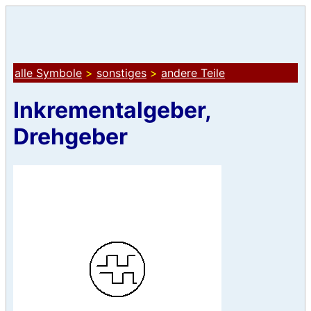
alle Symbole
>
sonstiges
>
andere Teile
Inkrementalgeber,
Drehgeber