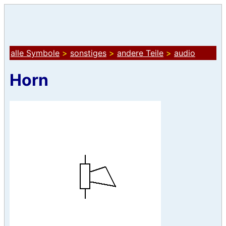
alle Symbole
>
sonstiges
>
andere Teile
>
audio
Horn