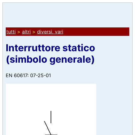
tutti
>
altri
>
diversi, vari
Interruttore statico
(simbolo generale)
EN 60617: 07-25-01