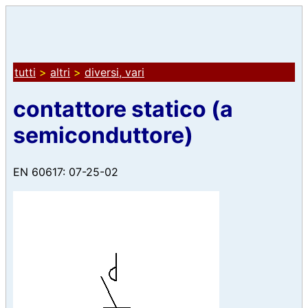
tutti
>
altri
>
diversi, vari
contattore statico (a
semiconduttore)
EN 60617: 07-25-02