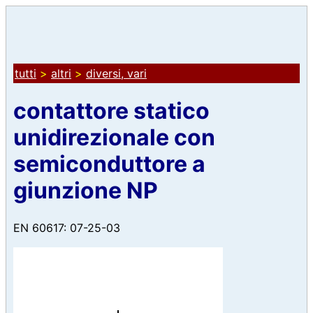
tutti
>
altri
>
diversi, vari
contattore statico
unidirezionale con
semiconduttore a
giunzione NP
EN 60617: 07-25-03