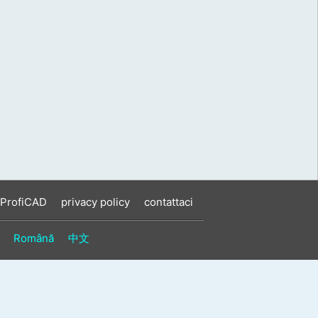
 ProfiCAD
privacy policy
contattaci
Română
中文