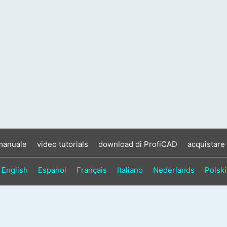
manuale
video tutorials
download di ProfiCAD
acquistare
English
Espanol
Français
Italiano
Nederlands
Polski