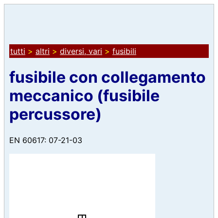
tutti
>
altri
>
diversi, vari
>
fusibili
fusibile con collegamento
meccanico (fusibile
percussore)
EN 60617: 07-21-03