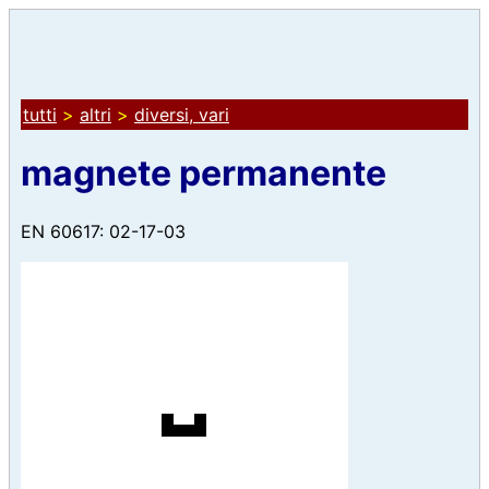
tutti
>
altri
>
diversi, vari
magnete permanente
EN 60617: 02-17-03