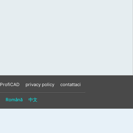
 ProfiCAD
privacy policy
contattaci
Română
中文