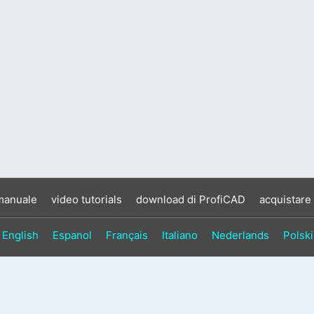
manuale
video tutorials
download di ProfiCAD
acquistare
English
Espanol
Français
Italiano
Nederlands
Polski