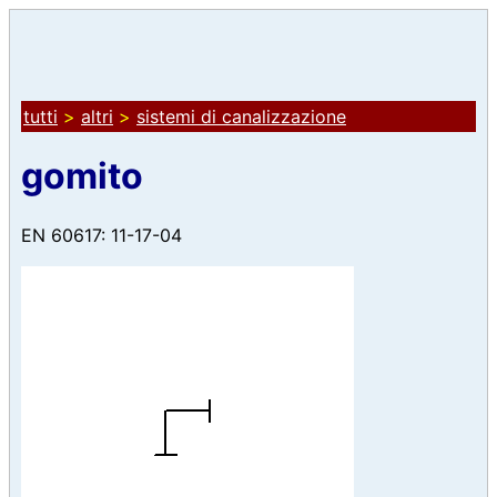
tutti
>
altri
>
sistemi di canalizzazione
gomito
EN 60617: 11-17-04