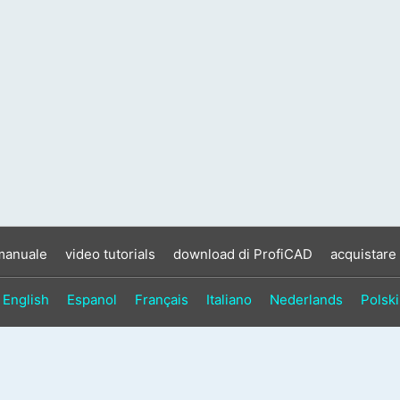
manuale
video tutorials
download di ProfiCAD
acquistare
English
Espanol
Français
Italiano
Nederlands
Polski