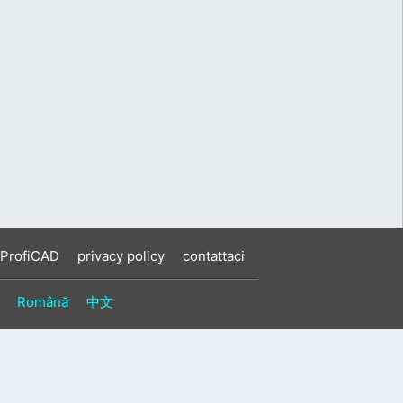
 ProfiCAD
privacy policy
contattaci
Română
中文