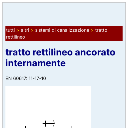
tutti
>
altri
>
sistemi di canalizzazione
>
tratto
rettilineo
tratto rettilineo ancorato
internamente
EN 60617: 11-17-10