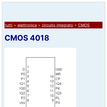
tutti
>
elettronica
>
circuito integrato
>
CMOS
CMOS 4018