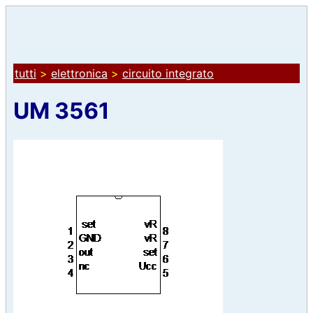
tutti
>
elettronica
>
circuito integrato
UM 3561