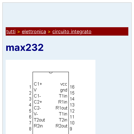
tutti
>
elettronica
>
circuito integrato
max232