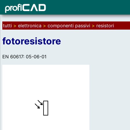
tutti
>
elettronica
>
componenti passivi
>
resistori
fotoresistore
EN 60617: 05-06-01