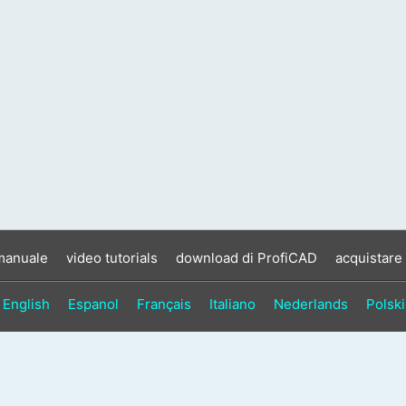
manuale
video tutorials
download di ProfiCAD
acquistare
English
Espanol
Français
Italiano
Nederlands
Polski