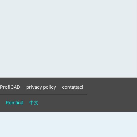
 ProfiCAD
privacy policy
contattaci
Română
中文