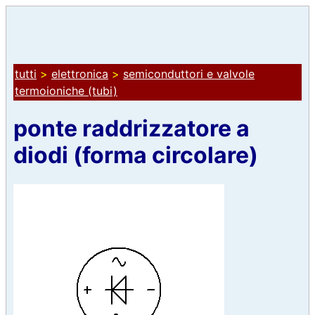
tutti
>
elettronica
>
semiconduttori e valvole
termoioniche (tubi)
ponte raddrizzatore a
diodi (forma circolare)