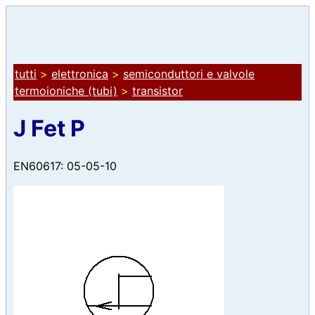
tutti
>
elettronica
>
semiconduttori e valvole
termoioniche (tubi)
>
transistor
J Fet P
EN60617: 05-05-10