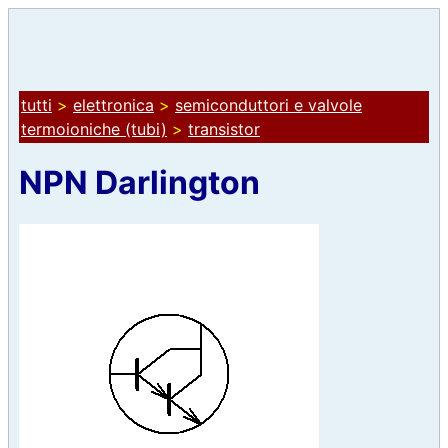
tutti
>
elettronica
>
semiconduttori e valvole
termoioniche (tubi)
>
transistor
NPN Darlington