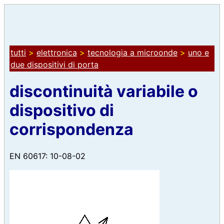
tutti
>
elettronica
>
tecnologia a microonde
>
uno e
due dispositivi di porta
discontinuità variabile o
dispositivo di
corrispondenza
EN 60617: 10-08-02