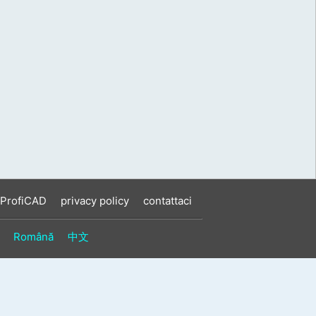
 ProfiCAD
privacy policy
contattaci
Română
中文