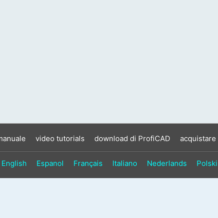
manuale
video tutorials
download di ProfiCAD
acquistare
English
Espanol
Français
Italiano
Nederlands
Polski