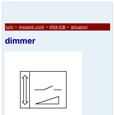
tutti
>
impianti civili
>
KNX-EIB
>
attuatori
dimmer