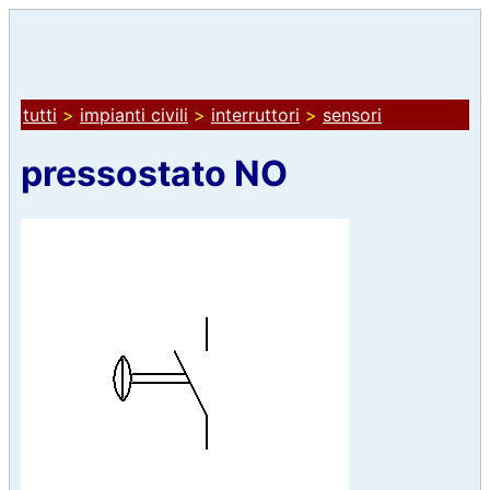
tutti
>
impianti civili
>
interruttori
>
sensori
pressostato NO