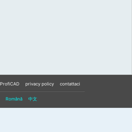
 ProfiCAD
privacy policy
contattaci
Română
中文