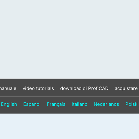
manuale
video tutorials
download di ProfiCAD
acquistare
English
Espanol
Français
Italiano
Nederlands
Polski