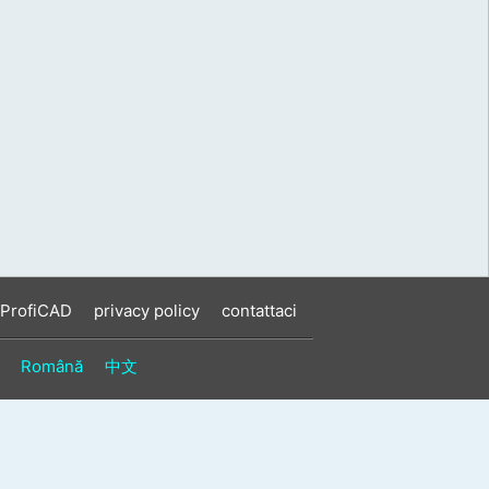
 ProfiCAD
privacy policy
contattaci
Română
中文