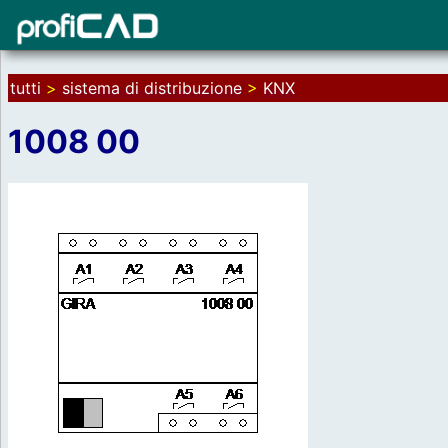
tutti
>
sistema di distribuzione
>
KNX
1008 00