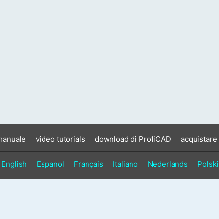
manuale
video tutorials
download di ProfiCAD
acquistare
English
Espanol
Français
Italiano
Nederlands
Polski