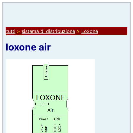
tutti
>
sistema di distribuzione
>
Loxone
loxone air