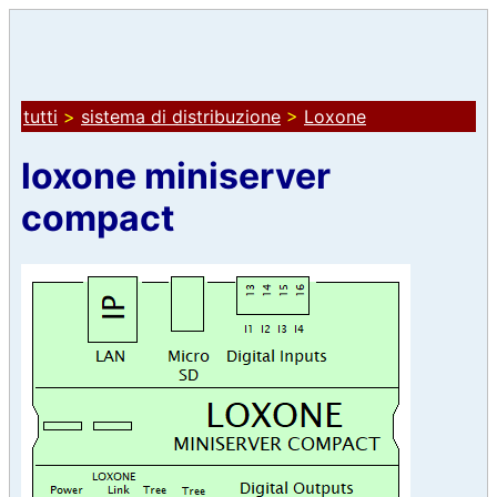
tutti
>
sistema di distribuzione
>
Loxone
loxone miniserver
compact