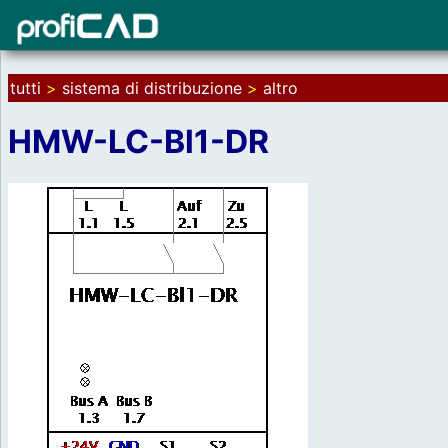
tutti
>
sistema di distribuzione
>
altro
HMW-LC-Bl1-DR