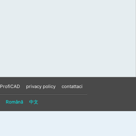
 ProfiCAD
privacy policy
contattaci
Română
中文