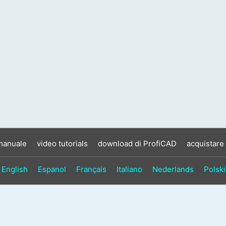
manuale
video tutorials
download di ProfiCAD
acquistare
English
Espanol
Français
Italiano
Nederlands
Polski