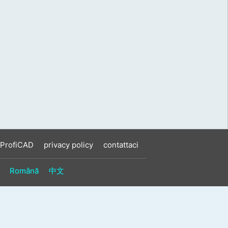
 ProfiCAD
privacy policy
contattaci
Română
中文