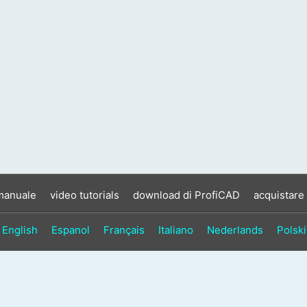
manuale
video tutorials
download di ProfiCAD
acquistare
English
Espanol
Français
Italiano
Nederlands
Polski