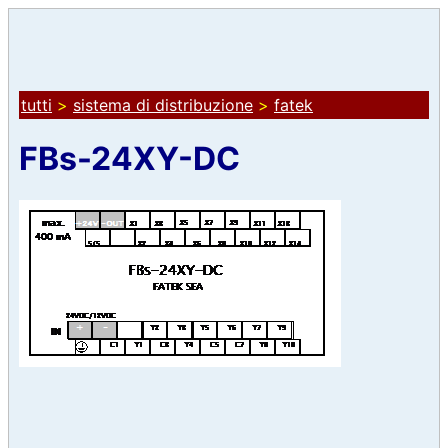
tutti
>
sistema di distribuzione
>
fatek
FBs-24XY-DC