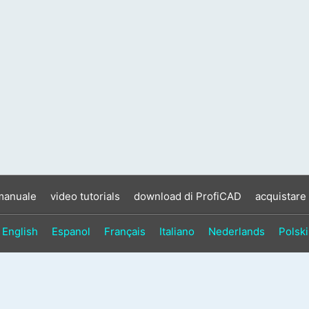
manuale
video tutorials
download di ProfiCAD
acquistare
English
Espanol
Français
Italiano
Nederlands
Polski