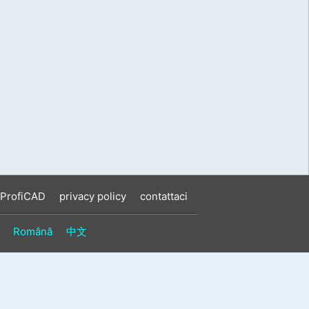
 ProfiCAD
privacy policy
contattaci
Română
中文