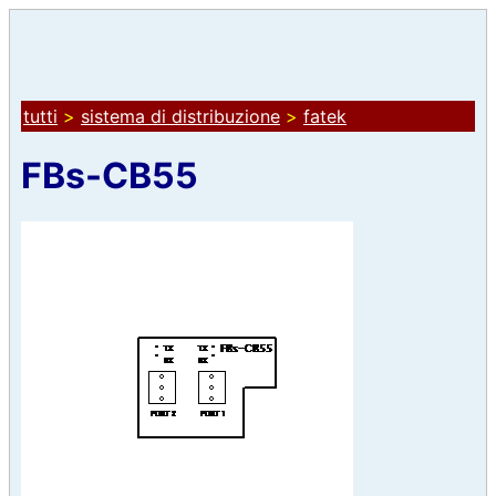
tutti
>
sistema di distribuzione
>
fatek
FBs-CB55