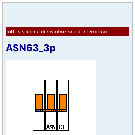
tutti
>
sistema di distribuzione
>
Interruttori
ASN63_3p