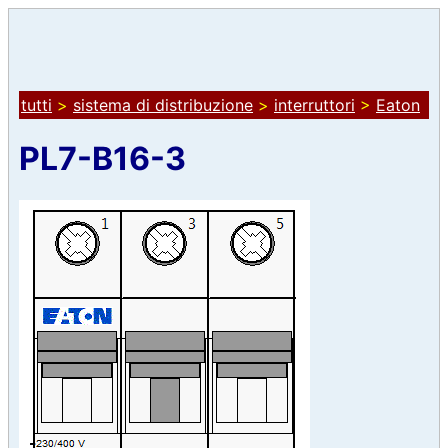
tutti
>
sistema di distribuzione
>
interruttori
>
Eaton
PL7-B16-3