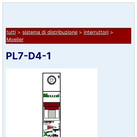
tutti
>
sistema di distribuzione
>
interruttori
>
Moeller
PL7-D4-1