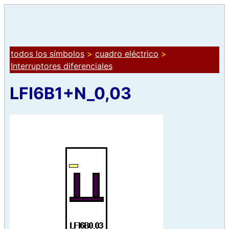
todos los símbolos
>
cuadro eléctrico
>
Interruptores diferenciales
LFI6B1+N_0,03