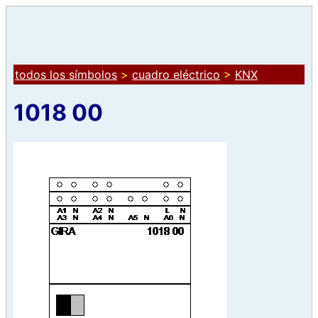
todos los símbolos
>
cuadro eléctrico
>
KNX
1018 00